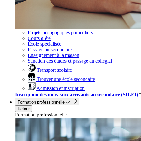
Projets pédagogiques particuliers
Cours d’été
École spécialisée
Passage au secondaire
Enseignement à la maison
Sanction des études et passage au collégial
Transport scolaire
Trouver une école secondaire
Admission et inscription
Inscription des nouveaux arrivants au secondaire (SILEI)
Formation professionnelle
Retour
Formation professionnelle