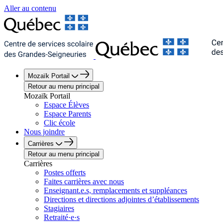
Aller au contenu
Mozaïk Portail
Retour au menu principal
Mozaïk Portail
Espace Élèves
Espace Parents
Clic école
Nous joindre
Carrières
Retour au menu principal
Carrières
Postes offerts
Faites carrières avec nous
Enseignant.e.s, remplacements et suppléances
Directions et directions adjointes d’établissements
Stagiaires
Retraité·e·s