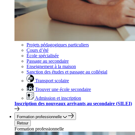
Projets pédagogiques particuliers
Cours d’été
École spécialisée
Passage au secondaire
Enseignement à la maison
Sanction des études et passage au collégial
Transport scolaire
Trouver une école secondaire
Admission et inscription
Inscription des nouveaux arrivants au secondaire (SILEI)
Formation professionnelle
Retour
Formation professionnelle