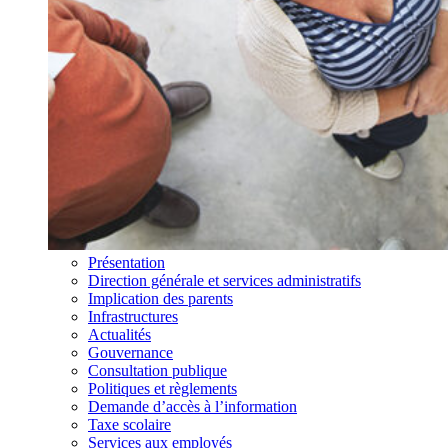
Présentation
Direction générale et services administratifs
Implication des parents
Infrastructures
Actualités
Gouvernance
Consultation publique
Politiques et règlements
Demande d’accès à l’information
Taxe scolaire
Services aux employés