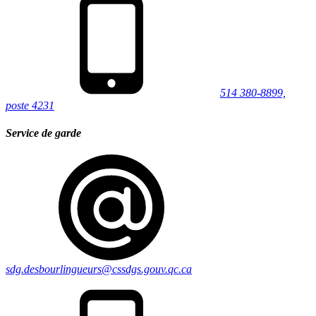
514 380-8899,
poste 4231
Service de garde
sdg.desbourlingueurs@cssdgs.gouv.qc.ca