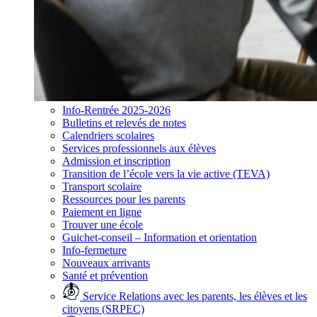
Info-Rentrée 2025-2026
Bulletins et relevés de notes
Calendriers scolaires
Services professionnels aux élèves
Admission et inscription
Transition de l’école vers la vie active (TEVA)
Transport scolaire
Ressources pour les parents
Paiement en ligne
Trouver une école
Guichet-conseil – Information et orientation
Info-fermeture
Nouveaux arrivants
Santé et prévention
Service Relations avec les parents, les élèves et les
citoyens (SRPEC)