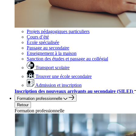
Projets pédagogiques particuliers
Cours d’été
École spécialisée
Passage au secondaire
Enseignement à la maison
Sanction des études et passage au collégial
Transport scolaire
Trouver une école secondaire
Admission et inscription
Inscription des nouveaux arrivants au secondaire (SILEI)
Formation professionnelle
Retour
Formation professionnelle