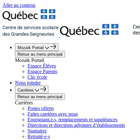
Aller au contenu
Mozaïk Portail
Retour au menu principal
Mozaïk Portail
Espace Élèves
Espace Parents
Clic école
Nous joindre
Carrières
Retour au menu principal
Carrières
Postes offerts
Faites carrières avec nous
Enseignant.e.s, remplacements et suppléances
Directions et directions adjointes d’établissements
Stagiaires
Retraité·e·s